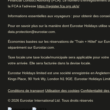
Financial Conduct Authority (FCA). Le numéro d'enregistrement de 
Noté 4.5/5 basé sur les commentaires de t
(
Ouvre un nouvel o
la FCA à l'adresse
https://register.fca.org.uk/s/
voyageurs
Arrive à Amsterdam
Informations essentielles aux voyageurs
: pour obtenir des consei
Excellent hôtel pour se relaxer. Grandes chambres dans un
1 km de Amsterdam CS
emplacement.
Pour en savoir plus sur la manière dont Eurostar Holidays utilis
data.protection@eurostar.com.
Économies basées sur les réservations de "Train + Hôtel" sur E
séparément sur Eurostar.com.
L'essentiel
Excellent
Bon à
Taxe locale
:une taxe locale/municipale sera applicable pour votre s
Arrive à Amsterdam
4.5
/5
Site
4.4
/
5
votre arrivée. Elle sera facturée dans la devise locale.
Avis des utilisatrices et utilisateurs, 4.5 sur 5, Excellent
1 km de Amsterdam CS
Avis des utilisatrices et utilisateurs, 4.4 sur 5
Tr
10184 commentaires vérifiés
2044
Eurostar Holidays limited est une société enregistrée en Anglete
commentaires vérifiés
Pr
Voir les commentaires
Kings Place, 90 York Wy, London N1 9GE. Eurostar Holidays Limit
Petit déjeuner
4.4
/
5
Avis des utilisatrices et utilisateurs, 4.4 sur 5
Conditions de transport
Utilisation des cookies
Confidentialité de
1181
commentaires vérifiés
© 2026 Eurostar International Ltd. Tous droits réservés
Service
4
/
5
Aménagements hôteliers
Avis des utilisatrices et utilisateurs, 4 sur 5