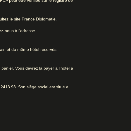
A peut être vérifiée sur le registre de
Excellent hôtel de bien-
être
(
Ouvre un nouvel onglet
)
ltez le site
France Diplomatie
.
ez-nous à l'adresse
rain et du même hôtel réservés
 panier. Vous devrez la payer à l'hôtel à
axer. Grandes chambres dans un
s à Amsterdam
Museum
2413 93. Son siège social est situé à