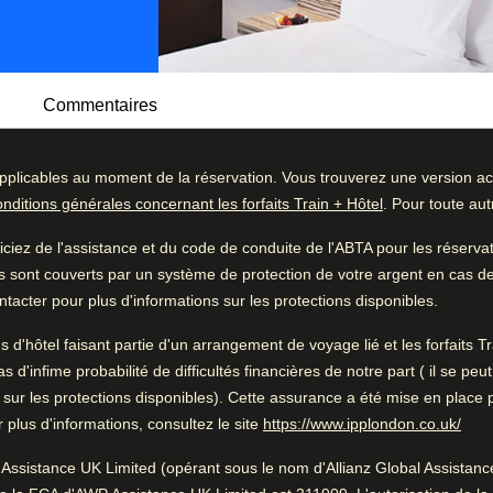
Commentaires
pplicables au moment de la réservation. Vous trouverez une version act
igné de lumière : voici le Mövenpick Hotel,
onditions générales concernant les forfaits Train + Hôtel
. Pour toute au
t lac en plein Amsterdam. Autant dire que la vue
ommentaires
Bon à savoir
 la carte des spécialités remarquables de
iez de l'assistance et du code de conduite de l'ABTA pour les réserv
65
%
Très belle vue
 et l’incontournable tarte suisse aux pommes
s sont couverts par un système de protection de votre argent en cas de f
25
%
Proche du centre-ville
tacter pour plus d'informations sur les protections disponibles.
5
%
rme, des cabines de sauna (dont sauna bio)
ns d'hôtel faisant partie d'un arrangement de voyage lié et les forfaits
e heure ou deux après une journée bien
3
%
'infime probabilité de difficultés financières de notre part ( il se peu
 sur les protections disponibles). Cette assurance a été mise en place 
2
%
(
Ouv
plus d'informations, consultez le site
https://www.ipplondon.co.uk/
tive mondiale SHINE pour le développement
de ses collaborateurs et de la communauté
Assistance UK Limited (opérant sous le nom d'Allianz Global Assistance