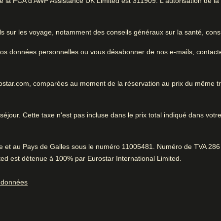
la FCA d'AWP Assistance UK Limited est 311909. L'autorisation de la FC
ous les
nglet
)
Très bon classement
global
Pendant que vous êtes à
ls sur les voyage, notamment des conseils généraux sur la santé, consu
 excellent
Amsterdam
e vos données personnelles ou vous désabonner de nos e-mails, contact
1.3 km de Rembrandt House Museum
urostar.com, comparées au moment de la réservation au prix du même t
 savoir
éjour. Cette taxe n'est pas incluse dans le prix total indiqué dans votre
Excellent hôtel pour se rel
Pendant que vous ête
Très bien situé
excellent emplacement.
1.3 km de Rembrandt House 
ès belle vue
Centre-ville facile d'accès disent 76%.
Positif
:
rre et au Pays de Galles sous le numéro 11005481. Numéro de TVA 286 
oche du centre-ville
ed est détenue à 100% par Eurostar International Limited.
Petit-déjeuner savoureux
s données
96% ont trouvé qu'il était facile de se rendre à la gare.
Positif
:
Service fantastique