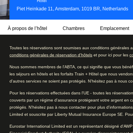
Hôtel 4 étoiles
Hôtel
Piet Heinkade 11, Amsterdam, 1019 BR, Netherlands
À propos de l’hôtel
Chambres
Emplacement
Toutes les réservations sont soumises aux conditions générales a
Une architecture moderne, des lignes épurés et un cadre ba
conditions générales de réservation d'hôtels
et pour ici pour les
c
quatre étoiles tout confort semblant flotter sur l’IJ, un peti
Détail des c
4.5
/5
est exceptionnelle. Son restaurant, le Silk Road, propose à
Nous sommes membres de l'ABTA, ce qui signifie que vous bénéfic
Excellent
tous horizons, sans oublier des snacks, des plats digestes
Excellent
Avis des utilisatrices et utilisateurs, 4.5 sur 5, Excellent
les séjours en hôtels et les forfaits Train + Hôtel que nous vendon
faite maison.
Très bien
d'autres services ne soient pas protégés. N'hésitez pas à nous con
10184 commentaires vérifiés
Bien
Le centre de bien-être comprend une salle de remise en fo
Pour les réservations effectuées dans l'UE - toutes les réservatio
et une salle de relaxation. Venez donc vous y délasser un
Moyen
couverts par un régime d'assurance protégeant votre argent en cas d
remplie.
protégés. N'hésitez pas à nous contacter pour plus d'informations
Médiocre
Limited et souscrite par Liberty Mutual Insurance Europe SE. Pour 
Démarche écoresponsable:
L’hôtel participe à l’initia
durable ; il s’engage ainsi en faveur de l’environnement, 
Eurostar International Limited est un représentant désigné d'AWP 
locale.