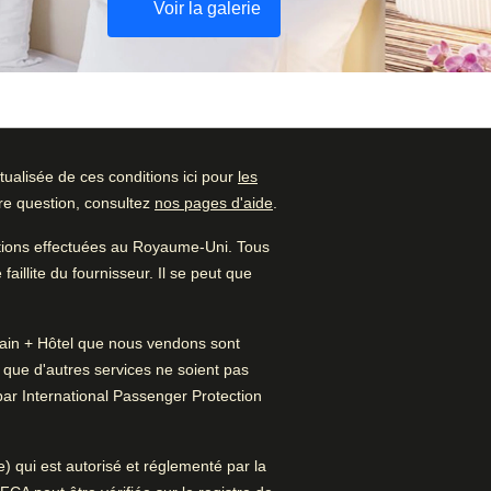
Voir la galerie
ualisée de ces conditions ici pour
les
Vérifier la disponibilité
tre question, consultez
nos pages d'aide
.
Noté par
et réserver
ations effectuées au Royaume-Uni. Tous
Famille
–
38
%
Trouvez le meilleur hôtel pour
aillite du fournisseur. Il se peut que
votre séjour…
Couple
–
38
%
 Train + Hôtel que nous vendons sont
Trouvez une chambre
Professionnel
–
17
%
t que d'autres services ne soient pas
par International Passenger Protection
Seul·e
–
7
%
re un nouvel onglet
)
) qui est autorisé et réglementé par la