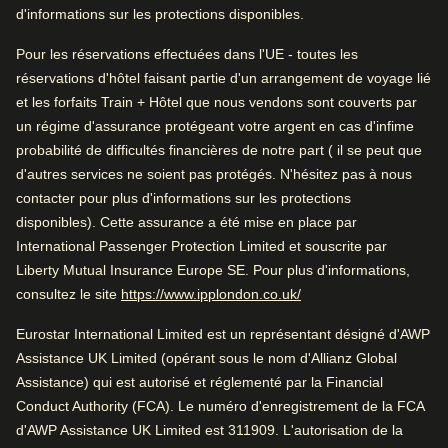
qui ont subi une rénovation, vous trouverez une baignoire
d'informations sur les protections disponibles.
balnéo.
Lits confortables
Pour les réservations effectuées dans l'UE - toutes les
Chambres spacieuses
Arrive à Amsterdam
réservations d'hôtel faisant partie d'un arrangement de voyage lié
2.5 km de Amsterdam CS
Arrive à Amsterdam
et les forfaits Train + Hôtel que nous vendons sont couverts par
un régime d'assurance protégeant votre argent en cas d'infime
2.5 km de Amsterdam CS
Noté par
probabilité de difficultés financières de notre part ( il se peut que
Pendant que vous êtes à Amsterdam
d'autres services ne soient pas protégés. N'hésitez pas à nous
Couple
–
57
%
0.4 km de Van Gogh Museum
Pendant que vous êtes à Amsterdam
contacter pour plus d'informations sur les protections
0.4 km de Van Gogh Museum
Seul·e
–
24
%
disponibles). Cette assurance a été mise en place par
International Passenger Protection Limited et souscrite par
Famille
–
19
%
Liberty Mutual Insurance Europe SE. Pour plus d'informations,
Vérifier la disponibilité et réserver
(
Ouvre un nouvel ongle
consultez le site
https://www.ipplondon.co.uk/
Professionnel
–
1
%
Trouvez le meilleur hôtel pour votre séjour…
Eurostar International Limited est un représentant désigné d'AWP
Assistance UK Limited (opérant sous le nom d'Allianz Global
Trouvez une chambre
Assistance) qui est autorisé et réglementé par la Financial
Noté 4.3/5 basé sur les commentaires de tous
Conduct Authority (FCA). Le numéro d'enregistrement de la FCA
les voyageurs
d'AWP Assistance UK Limited est 311909. L'autorisation de la
Très bon hôtel romantique. Parfait pour le tourisme et