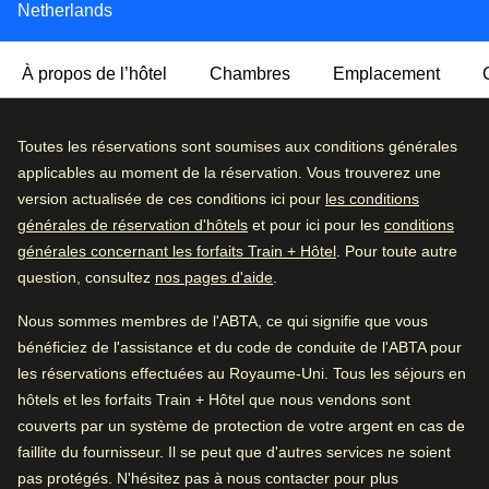
Netherlands
À propos de l’hôtel
Chambres
Emplacement
Cet hôtel quatre étoiles de charme et de caractère mise sur
Très bien
Toutes les réservations sont soumises aux conditions générales
4.3
/5
la simplicité et le confort. Dans l’enceinte d’un très bel
Avis des utilisatrices et utilisateurs, 4.3 sur 5, Très bien
applicables au moment de la réservation. Vous trouverez une
1316 commentaires vérifiés
édifice en brique érigé au XVIIIe siècle, l’Hotel Roemer est
version actualisée de ces conditions ici pour
les conditions
un excellent pied-à-terre depuis lequel rayonner pour
générales de réservation d'hôtels
et pour ici pour les
conditions
Détail des commentaires
explorer Amsterdam. Son emplacement est idéal pour
générales concernant les forfaits Train + Hôtel
. Pour toute autre
visiter les musées alentours, aller manger dans les
question, consultez
nos pages d'aide
.
Excellent
54
%
restaurants prisés de la ville et déambuler dans
Très bien
31
%
l’emblématique parc Vondelpark, juste à côté.
Nous sommes membres de l'ABTA, ce qui signifie que vous
bénéficiez de l'assistance et du code de conduite de l'ABTA pour
Bien
8
%
Envie de prendre l’air et le soleil? Installez-vous
les réservations effectuées au Royaume-Uni. Tous les séjours en
confortablement dans la cour privative de l’hôtel en sirotant
Moyen
3
%
hôtels et les forfaits Train + Hôtel que nous vendons sont
votre café fraîchement préparé du matin ou un alcool en fin
couverts par un système de protection de votre argent en cas de
Médiocre
3
%
d'après-midi. La décoration de l’hôtel est rehaussée
faillite du fournisseur. Il se peut que d'autres services ne soient
d’œuvres d’art originales tandis que dans les chambres,
pas protégés. N'hésitez pas à nous contacter pour plus
Bon à savoir