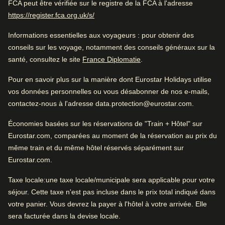
FCA peut être vérifiée sur le registre de la FCA à l'adresse
proche du centre-ville. Très belle chambre.
(
Ouvre un nouvel onglet
)
https://register.fca.org.uk/s/
Très bien
4.3
/5
Avis des utilisatrices et utilisateurs, 4.3 sur 5, Très bien
Informations essentielles aux voyageurs
1316 commentaires vérifiés
: pour obtenir des
Excellent hôtel luxueux
conseils sur les voyage, notamment des conseils généraux sur la
Voir les commentaires
(
Ouvre un nouvel onglet
)
santé, consultez le site
France Diplomatie
.
Bon à savoir
Pour en savoir plus sur la manière dont Eurostar Holidays utilise
Excellent hôtel romantique
vos données personnelles ou vous désabonner de nos e-mails,
Lits confortables
contactez-nous à l'adresse data.protection@eurostar.com.
Chambres spacieuses
Économies basées sur les réservations de "Train + Hôtel" sur
L'essentiel
Très bon hôtel romantique. Parfait pour le tourisme et
Eurostar.com, comparées au moment de la réservation au prix du
proche du centre-ville. Très belle chambre.
même train et du même hôtel réservés séparément sur
Site
4.9
/
5
Avis des utilisatrices et utilisateurs, 4.9 sur 5
Eurostar.com.
387
commentaires vérifiés
Taxe locale
:une taxe locale/municipale sera applicable pour votre
Aménagements hôteliers
séjour. Cette taxe n'est pas incluse dans le prix total indiqué dans
Très bien situé
votre panier. Vous devrez la payer à l'hôtel à votre arrivée. Elle
100% ont aimé la proximité des sites touristiques.
Positif
:
sera facturée dans la devise locale.
Réception ouverte 24 h/24
Service de blanchisserie