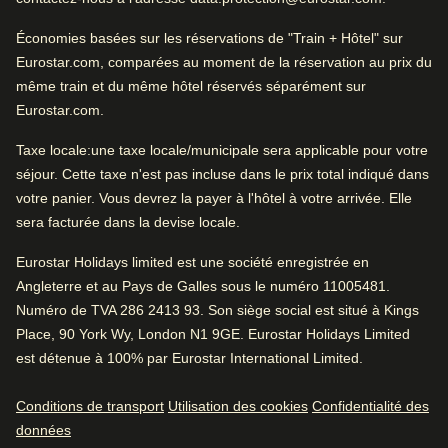
Personnel amical
Économies basées sur les réservations de "Train + Hôtel" sur
Personnel amical
Eurostar.com, comparées au moment de la réservation au prix du
Excellent hôtel citadin
même train et du même hôtel réservés séparément sur
Très bon hôtel pour une escapade citadine. Très bien
Eurostar.com.
situé.
Excellents restaurants et bars
Taxe locale
:une taxe locale/municipale sera applicable pour votre
séjour. Cette taxe n'est pas incluse dans le prix total indiqué dans
votre panier. Vous devrez la payer à l'hôtel à votre arrivée. Elle
Aménagements hôteliers
sera facturée dans la devise locale.
L'essentiel
Climatisation
Eurostar Holidays limited est une société enregistrée en
Service de blanchisserie
Site
4.9
/
5
Avis des utilisatrices et utilisateurs, 4.9 sur 5
Angleterre et au Pays de Galles sous le numéro 11005481.
Adapté aux PMR
Service d'étage
Numéro de TVA 286 2413 93. Son siège social est situé à Kings
2311
commentaires vérifiés
Bar
Accès Internet
Place, 90 York Wy, London N1 9GE. Eurostar Holidays Limited
Services professionnels
est détenue à 100% par Eurostar International Limited.
Blanchisserie/laverie
Très bien situé
98% ont aimé la proximité des sites touristiques.
Positif
:
Conditions de transport
Utilisation des cookies
Confidentialité des
données