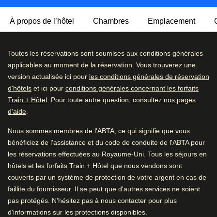
À propos de l’hôtel
Chambres
Emplacement
Cet hôtel ibis agréable et sans fioritures est vraiment bien
Très bien
Toutes les réservations sont soumises aux conditions générales
4.2
/5
situé.
Avis des utilisatrices et utilisateurs, 4.2 sur 5, Très bien
applicables au moment de la réservation. Vous trouverez une
8403 commentaires vérifiés
version actualisée ici pour
les conditions générales de réservation
Vous pourrez y prendre un petit-déjeuner continental digne
d'hôtels
et ici pour
conditions générales concernant les forfaits
de ce nom, servi chaque matin, et déguster des spécialités
Détail des commentaires
Train + Hôtel
. Pour toute autre question, consultez
nos pages
locales.
d'aide
.
Excellent
44
%
Démarche écoresponsable :
Cet hôtel participe à
Très bien
39
%
Nous sommes membres de l'ABTA, ce qui signifie que vous
l’initiative écologique Planet 21 et prône l’hospitalité
bénéficiez de l'assistance et du code de conduite de l'ABTA pour
positive.
Bien
10
%
les réservations effectuées au Royaume-Uni. Tous les séjours en
Moyen
4
%
hôtels et les forfaits Train + Hôtel que nous vendons sont
Arrive à Bruxelles
couverts par un système de protection de votre argent en cas de
Médiocre
3
%
1.8 km de Bruxelles-Midi
faillite du fournisseur. Il se peut que d'autres services ne soient
pas protégés. N'hésitez pas à nous contacter pour plus
Bon à savoir
Pendant que vous êtes à Bruxelles
d'informations sur les protections disponibles.