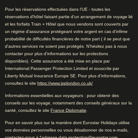
Personnel amical
0.4 km de Grand Place
Pour les réservations effectuées dans l'UE - toutes les
Personnel amical
réservations d'hôtel faisant partie d'un arrangement de voyage lié
Arrive à Bruxelles
et les forfaits Train + Hôtel que nous vendons sont couverts par
un régime d'assurance protégeant votre argent en cas d'infime
Vérifier la disponibilité et réserver
1.8 km de Bruxelles-Midi
Noté par
probabilité de difficultés financières de notre part ( il se peut que
Trouvez le meilleur hôtel pour votre séjour…
d'autres services ne soient pas protégés. N'hésitez pas à nous
Couple
–
38
%
Pendant que vous êtes à Bruxelles
contacter pour plus d'informations sur les protections
Trouvez une chambre
0.4 km de Grand Place
Famille
–
28
%
disponibles). Cette assurance a été mise en place par
International Passenger Protection Limited et souscrite par
Professionnel
–
18
%
Liberty Mutual Insurance Europe SE. Pour plus d'informations,
(
Ouvre un nouvel ongle
consultez le site
https://www.ipplondon.co.uk/
Seul·e
–
16
%
Très bien
Informations essentielles aux voyageurs
: pour obtenir des
4.2
/5
Avis des utilisatrices et utilisateurs, 4.2 sur 5, Très bien
conseils sur les voyage, notamment des conseils généraux sur la
8403 commentaires vérifiés
(
Ouvre un nouvel onglet
)
santé, consultez le site
France Diplomatie
.
Noté 4.2/5 basé sur les commentaires de tous
Voir les commentaires
les voyageurs
Pour en savoir plus sur la manière dont Eurostar Holidays utilise
Très bon hôtel pour une escapade citadine. Très bien
vos données personnelles ou vous désabonner de nos e-mails,
Bon à savoir
situé.
contactez-nous à l'adresse data.protection@eurostar.com.