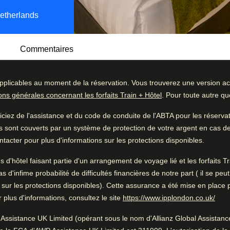
etherlands
Commentaires
pplicables au moment de la réservation. Vous trouverez une version act
t des pièces spacieuses inondées de lumière
ions générales concernant les forfaits Train + Hôtel
. Pour toute autre q
le. L’espace situé à l’étage du dessous offre
ommentaires
Bon à savoir
e même les lève-tôt et les couche-tard) ainsi
iez de l'assistance et du code de conduite de l'ABTA pour les réserv
51
%
Chambres spacieuses
s.
s sont couverts par un système de protection de votre argent en cas de f
36
%
Personnel amical
tacter pour plus d'informations sur les protections disponibles.
r se rassasier en vue d’une journée bien
8
%
e pas de restaurant propre mais qu’importe :
ns d'hôtel faisant partie d'un arrangement de voyage lié et les forfaits
rouverez à quelques pas quantité
2
%
'infime probabilité de difficultés financières de notre part ( il se peu
res. De quoi vous délecter !
 sur les protections disponibles). Cette assurance a été mise en place 
3
%
(
Ouv
plus d'informations, consultez le site
https://www.ipplondon.co.uk/
Pendant que vous êtes à
Assistance UK Limited (opérant sous le nom d'Allianz Global Assistance