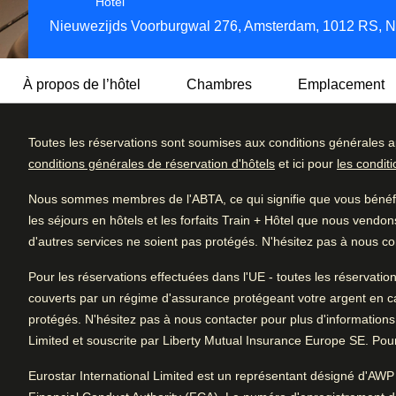
Hôtel 3 étoiles
Hôtel
Nieuwezijds Voorburgwal 276, Amsterdam, 1012 RS, N
À propos de l’hôtel
Chambres
Emplacement
Toutes les réservations sont soumises aux conditions générales a
Les belles façades récemment rénovées de l’hôtel cachen
conditions générales de réservation d'hôtels
et ici pour
les condit
et au décor contemporain, tout cela au cœur même de la vil
Détail des c
4.3
/5
un service de thé et café (assuré 24 h sur 24 pour satisfair
Nous sommes membres de l'ABTA, ce qui signifie que vous bénéfic
Excellent
que des casiers bien pratiques pour y déposer ses bagage
Très bien
Avis des utilisatrices et utilisateurs, 4.3 sur 5, Très bien
les séjours en hôtels et les forfaits Train + Hôtel que nous vendon
Très bien
d'autres services ne soient pas protégés. N'hésitez pas à nous con
2358 commentaires vérifiés
Tous les matins, un copieux petit-déjeuner est proposé pou
Bien
remplie à visiter les environs. Sachez que l’hôtel ne compt
Pour les réservations effectuées dans l'UE - toutes les réservatio
l’offre gastronomique d’Amsterdam est si riche que vous t
Moyen
couverts par un régime d'assurance protégeant votre argent en cas d
d’établissements servant de succulentes spécialités culinai
protégés. N'hésitez pas à nous contacter pour plus d'informations
Médiocre
Limited et souscrite par Liberty Mutual Insurance Europe SE. Pour 
Arrive à Amsterdam
Eurostar International Limited est un représentant désigné d'AWP 