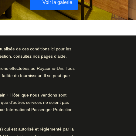
Voir la galerie
ualisée de ces conditions ici pour
les
Vérifier la disponibilité
uestion, consultez
nos pages d'aide
.
Noté par
et réserver
ations effectuées au Royaume-Uni. Tous
Famille
–
49
%
Trouvez le meilleur hôtel pour
aillite du fournisseur. Il se peut que
votre séjour…
Seul·e
–
26
%
 Train + Hôtel que nous vendons sont
Trouvez une chambre
Couple
–
25
%
t que d'autres services ne soient pas
par International Passenger Protection
Professionnel
–
1
%
re un nouvel onglet
)
) qui est autorisé et réglementé par la