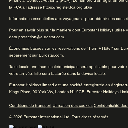
1.1 km de Amsterdam CS
Financial Conduct Authority (FCA). Le numéro d'enregistrement de 
Noté 4.3/5 basé sur les commentaires de t
(
Ouvre un nouvel o
la FCA à l'adresse
https://register.fca.org.uk/s/
voyageurs
Informations essentielles aux voyageurs
: pour obtenir des consei
Très bien pour un voyage entre amis. Proche du centre-ville
en commun.
Pour en savoir plus sur la manière dont Eurostar Holidays utilis
data.protection@eurostar.com.
Très bien
Bon à
4.3
/5
Économies basées sur les réservations de "Train + Hôtel" sur E
Avis des utilisatrices et utilisateurs, 4.3 sur 5, Très bien
Ch
2358 commentaires vérifiés
séparément sur Eurostar.com.
L'essentiel
Pe
Voir les commentaires
Taxe locale
:une taxe locale/municipale sera applicable pour votre s
Arrive à Amsterdam
Site
4.8
/
5
votre arrivée. Elle sera facturée dans la devise locale.
1.1 km de Amsterdam CS
Avis des utilisatrices et utilisateurs, 4.8 sur 5
827
Eurostar Holidays limited est une société enregistrée en Anglete
commentaires vérifiés
Kings Place, 90 York Wy, London N1 9GE. Eurostar Holidays Limit
Petit déjeuner
4.3
/
5
Aménagements hôteliers
Avis des utilisatrices et utilisateurs, 4.3 sur 5
Conditions de transport
Utilisation des cookies
Confidentialité de
297
commentaires vérifiés
Réception ouverte 24 h/24
Conciergerie et p
© 2026 Eurostar International Ltd. Tous droits réservés
Service
4.2
/
5
bagages
Avis des utilisatrices et utilisateurs, 4.2 sur 5
Location de vélos