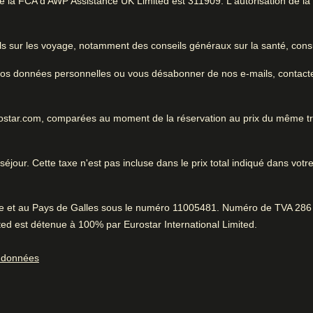
Amsterdam
la FCA d'AWP Assistance UK Limited est 311909. L'autorisation de la FC
ous les
nglet
0.2 km de Royal Palace of Amsterdam
)
Très bon hôtel citadin
ls sur les voyage, notamment des conseils généraux sur la santé, consu
 et des transports
e vos données personnelles ou vous désabonner de nos e-mails, contact
 savoir
Très bien pour un voyage ent
urostar.com, comparées au moment de la réservation au prix du même t
des transports en commun.
ambres spacieuses
rsonnel amical
éjour. Cette taxe n'est pas incluse dans le prix total indiqué dans votre
Pendant que vous ête
Très bien situé
0.2 km de Royal Palace of Am
Centre-ville facile d'accès disent 96%.
Positif
:
rre et au Pays de Galles sous le numéro 11005481. Numéro de TVA 286 
ed est détenue à 100% par Eurostar International Limited.
Petit-déjeuner savoureux
s données
75% ont trouvé le personnel à la réception très bien.
Positif
:
ortage des
Service d'étage
Service fantastique
Accès Internet