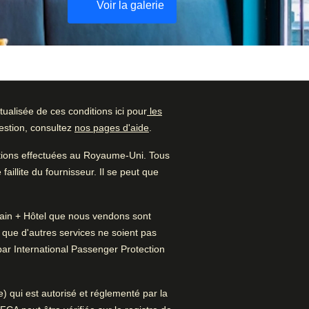
Voir la galerie
ualisée de ces conditions ici pour
les
Vérifier la disponibilité
uestion, consultez
nos pages d'aide
.
Noté par
et réserver
ations effectuées au Royaume-Uni. Tous
Couple
–
57
%
Trouvez le meilleur hôtel pour
aillite du fournisseur. Il se peut que
votre séjour…
Seul·e
–
28
%
 Train + Hôtel que nous vendons sont
Trouvez une chambre
Famille
–
15
%
t que d'autres services ne soient pas
par International Passenger Protection
Professionnel
–
1
%
re un nouvel onglet
)
) qui est autorisé et réglementé par la