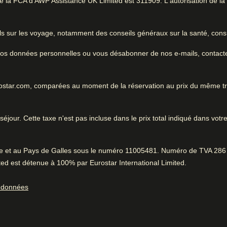
la FCA d'AWP Assistance UK Limited est 311909. L'autorisation de la FC
ous les
nglet
)
Excellents sites
touristiques
ls sur les voyage, notamment des conseils généraux sur la santé, consu
 savoir
Très bon hôtel. Très bien situ
e vos données personnelles ou vous désabonner de nos e-mails, contact
ès bonne douche
ts confortables
urostar.com, comparées au moment de la réservation au prix du même t
Très bien situé
éjour. Cette taxe n'est pas incluse dans le prix total indiqué dans votre
Pendant que vous ête
0.6 km de Van Gogh Museum
98% ont aimé la proximité des sites touristiques.
Positif
:
rre et au Pays de Galles sous le numéro 11005481. Numéro de TVA 286 
Service fantastique
ed est détenue à 100% par Eurostar International Limited.
93% ont trouvé le personnel très aimable.
Positif
:
ortage des
Divertissements
s données
Enregistrement rapide
Petit-déjeuner savoureux
ants et bébés
Service d'étage
Desserts succulents selon 86%.
Positif
:
isserie