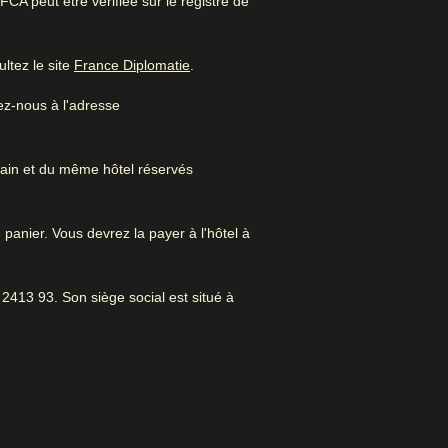
A peut être vérifiée sur le registre de
Excellents restaurants et
bars
(
Ouvre un nouvel onglet
)
ltez le site
France Diplomatie
.
é.
ez-nous à l'adresse
rain et du même hôtel réservés
 panier. Vous devrez la payer à l'hôtel à
s à Amsterdam
2413 93. Son siège social est situé à
Accès Internet
Blanchisserie/laverie