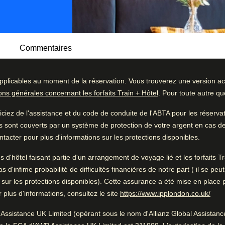
Commentaires
pplicables au moment de la réservation. Vous trouverez une version act
 moderne à l'Hotel van de Vijsel. Implanté
ions générales concernant les forfaits Train + Hôtel
. Pour toute autre q
ue hôtel vous propose un séjour
ommentaires
Bon à savoir
dicieux et sa situation privilégiée.
iez de l'assistance et du code de conduite de l'ABTA pour les réserv
51
%
Très bonne douche
s sont couverts par un système de protection de votre argent en cas de f
nifiquement restauré, l'Hotel van de Vijsel
34
%
Lits confortables
tacter pour plus d'informations sur les protections disponibles.
 éléments de design contemporains. Les
8
%
urent une atmosphère chaleureuse et cosy.
ns d'hôtel faisant partie d'un arrangement de voyage lié et les forfaits
3
%
'infime probabilité de difficultés financières de notre part ( il se peu
 sur les protections disponibles). Cette assurance a été mise en place 
4
%
Pendant que vous êtes à
(
Ouv
plus d'informations, consultez le site
https://www.ipplondon.co.uk/
Amsterdam
0.6 km de Van Gogh Museum
Assistance UK Limited (opérant sous le nom d'Allianz Global Assistance