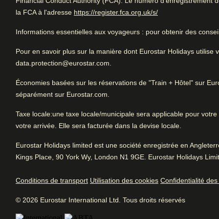
Financial Conduct Authority (FCA). Le numéro d'enregistrement de 
Noté 4.3/5 basé sur les commentaires de t
(
Ouvre un nouvel o
la FCA à l'adresse
https://register.fca.org.uk/s/
voyageurs
Informations essentielles aux voyageurs
: pour obtenir des consei
Très bon hôtel. Très bien situé.
Très bien
Bon à
Pour en savoir plus sur la manière dont Eurostar Holidays utilis
4.3
/5
Avis des utilisatrices et utilisateurs, 4.3 sur 5, Très bien
data.protection@eurostar.com.
Tr
1569 commentaires vérifiés
Li
Voir les commentaires
Économies basées sur les réservations de "Train + Hôtel" sur E
L'essentiel
séparément sur Eurostar.com.
Site
4.8
/
5
Taxe locale
:une taxe locale/municipale sera applicable pour votre s
Arrive à Amsterdam
Avis des utilisatrices et utilisateurs, 4.8 sur 5
votre arrivée. Elle sera facturée dans la devise locale.
2.3 km de Amsterdam CS
452
commentaires vérifiés
Aménagements hôteliers
Eurostar Holidays limited est une société enregistrée en Anglete
Service
4.2
/
5
Kings Place, 90 York Wy, London N1 9GE. Eurostar Holidays Limit
Avis des utilisatrices et utilisateurs, 4.2 sur 5
Réception ouverte 24 h/24
Conciergerie et p
423
commentaires vérifiés
Conditions de transport
Utilisation des cookies
Confidentialité de
bagages
Climatisation
Petit déjeuner
4.1
/
5
© 2026 Eurostar International Ltd. Tous droits réservés
Avis des utilisatrices et utilisateurs, 4.1 sur 5
Services pour enf
Bar
Service de blanch
147
commentaires vérifiés