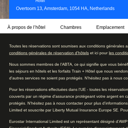
Hôtel 4 étoiles
Hôtel
Overtoom 13, Amsterdam, 1054 HA, Netherlands
À propos de l’hôtel
Chambres
Emplacement
Toutes les réservations sont soumises aux conditions générales a
Admirez le mélange parfait entre charme historique et luxe
conditions générales de réservation d'hôtels
et ici pour
les condit
dans le quartier animé d'Oud-West à Amsterdam, ce boutiq
Détail des c
4.3
/5
exceptionnel grâce à son design unique, ses équipements ju
Nous sommes membres de l'ABTA, ce qui signifie que vous bénéfic
Excellent
Très bien
Avis des utilisatrices et utilisateurs, 4.3 sur 5, Très bien
les séjours en hôtels et les forfaits Train + Hôtel que nous vendon
Aménagé dans un ancien bâtiment en bois de charpente mag
Très bien
d'autres services ne soient pas protégés. N'hésitez pas à nous con
1569 commentaires vérifiés
a conservé son charme historique tout en incorporant des
Bien
poutres en bois apparentes et les détails industriels insta
Pour les réservations effectuées dans l'UE - toutes les réservatio
Moyen
couverts par un régime d'assurance protégeant votre argent en cas d
protégés. N'hésitez pas à nous contacter pour plus d'informations
Médiocre
Arrive à Amsterdam
Limited et souscrite par Liberty Mutual Insurance Europe SE. Pour 
2.3 km de Amsterdam CS
Eurostar International Limited est un représentant désigné d'AWP 