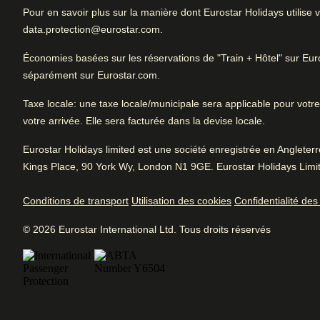
Pour en savoir plus sur la manière dont Eurostar Holidays utilis
Noté 4.5/5 basé sur les commentaires de t
data.protection@eurostar.com.
voyageurs
Excellent hôtel pour les voyages d'affaires. Parfait pour le
Économies basées sur les réservations de "Train + Hôtel" sur E
des boutiques. Très belle chambre. Atmosphère fantastique
séparément sur Eurostar.com.
Excellent
Bon à
4.5
/5
Taxe locale
: une taxe locale/municipale sera applicable pour votre 
Avis des utilisatrices et utilisateurs, 4.5 sur 5, Excellent
Se
1764 commentaires vérifiés
votre arrivée. Elle sera facturée dans la devise locale.
Ch
Voir les commentaires
L'essentiel
Eurostar Holidays limited est une société enregistrée en Anglete
Kings Place, 90 York Wy, London N1 9GE. Eurostar Holidays Limit
Arrive à Paris
Site
4.9
/
5
3.8 km de Paris Gare Du Nord
Avis des utilisatrices et utilisateurs, 4.9 sur 5
Conditions de transport
Utilisation des cookies
Confidentialité de
356
commentaires vérifiés
Aménagements hôteliers
© 2026 Eurostar International Ltd. Tous droits réservés
Ambiance
4.8
/
5
Avis des utilisatrices et utilisateurs, 4.8 sur 5
Climatisation
Parking
157
commentaires vérifiés
Services professionnels
Conciergerie et p
Service
4.2
/
5
Avis des utilisatrices et utilisateurs, 4.2 sur 5
bagages
Bar