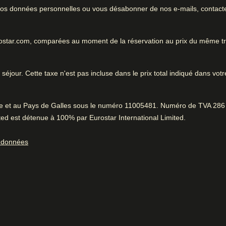
0.6 km de Arc De Triomphe
e vos données personnelles ou vous désabonner de nos e-mails, contact
ous les
Excellent hôtel d'affaires
 tourisme et proche
urostar.com, comparées au moment de la réservation au prix du même t
.
 savoir
Excellent hôtel pour les voyag
séjour. Cette taxe n'est pas incluse dans le prix total indiqué dans votr
tourisme et proche des bouti
rvice professionnel
Atmosphère fantastique.
ambres spacieuses
rre et au Pays de Galles sous le numéro 11005481. Numéro de TVA 286 
ed est détenue à 100% par Eurostar International Limited.
Pendant que vous êtes
Très bien situé
0.6 km de Arc De Triomphe
s données
96% ont aimé la proximité des sites touristiques.
Positif
:
Atmosphère fantastique
95% ont apprécié l'atmosphère conviviale.
Positif
:
Service de blanchisserie
ortage des
Enregistrement rapide
Service fantastique
Centre de remise en forme