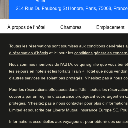
Hôtel 4 étoiles
Hôtel
214 Rue Du Faubourg St Honore, Paris, 75008, France
À propos de l’hôtel
Chambres
Emplacement
Toutes les réservations sont soumises aux conditions générales a
Le Pley Hôtel Paris est un élégant hôtel quatre étoiles pr
d réservation d'hôtels
et ici pour les
conditions générales concernan
installations de haute qualité au cœur de Paris. Un super
Détail des c
4.5
/5
rues commerçantes de la ville.
Nous sommes membres de l'ABTA, ce qui signifie que vous bénéfic
Excellent
Excellent
Avis des utilisatrices et utilisateurs, 4.5 sur 5, Excellent
les séjours en hôtels et les forfaits Train + Hôtel que nous vendon
Quant au coin salon cosy, il est à la fois relaxant et utile 
Très bien
d'autres services ne soient pas protégés. N'hésitez pas à nous con
1764 commentaires vérifiés
parapluie ou recharger son téléphone portable. Le bar de l'
Bien
l'hôtel, conçu pour être à la fois chaleureux et confortable, e
Pour les réservations effectuées dans l'UE - toutes les réservatio
idéal pour se retrouver, manger, prendre un verre et s'amus
Moyen
couverts par un régime d'assurance protégeant votre argent en cas d
protégés. N'hésitez pas à nous contacter pour plus d'informations
Médiocre
Limited et souscrite par Liberty Mutual Insurance Europe SE. Pour 
Arrive à Paris
3.8 km de Paris Gare Du Nord
Informations essentielles aux voyageurs
: pour obtenir des consei