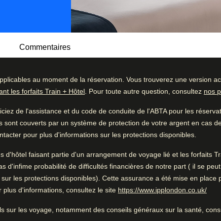
Commentaires
pplicables au moment de la réservation. Vous trouverez une version act
oposant un hébergement de luxe et des
t les forfaits Train + Hôtel
. Pour toute autre question, consultez
nos p
be emplacement dans l'une des meilleures
ommentaires
Bon à savoir
iez de l'assistance et du code de conduite de l'ABTA pour les réserv
66
%
Service professionnel
s sont couverts par un système de protection de votre argent en cas de f
: idéal pour déposer ses achats, emprunter un
22
%
Chambres spacieuses
tacter pour plus d'informations sur les protections disponibles.
Hôtel Pley est la partie la plus animée de
6
%
t est ouvert toute la journée. C'est l'endroit
ns d'hôtel faisant partie d'un arrangement de voyage lié et les forfaits
er.
2
%
'infime probabilité de difficultés financières de notre part ( il se peu
 sur les protections disponibles). Cette assurance a été mise en place 
4
%
(
Ouv
plus d'informations, consultez le site
https://www.ipplondon.co.uk/
Pendant que vous êtes à
Paris
ls sur les voyage, notamment des conseils généraux sur la santé, consu