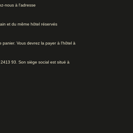
ez-nous à l'adresse
Excellent hôtel
romantique
rain et du même hôtel réservés
es d'affaires. Parfait pour le
e panier. Vous devrez la payer à l'hôtel à
ques. Très belle chambre.
2413 93. Son siège social est situé à
 à Paris
Service d'étage
Accès Internet
Ascenseur