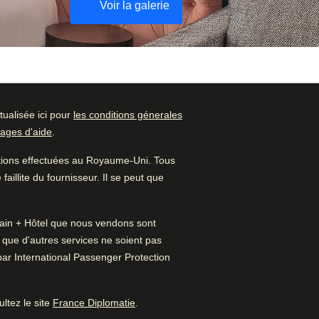
Voir la galerie
ualisée ici pour
les conditions génerales
Vérifier la disponibilité
ages d'aide
.
Noté par
et réserver
ations effectuées au Royaume-Uni. Tous
Famille
–
51
%
Trouvez le meilleur hôtel pour
aillite du fournisseur. Il se peut que
votre séjour…
Couple
–
36
%
 Train + Hôtel que nous vendons sont
Trouvez une chambre
Seul·e
–
13
%
t que d'autres services ne soient pas
par International Passenger Protection
Professionnel
–
1
%
re un nouvel onglet
)
(
Ouvre un nouvel onglet
)
ltez le site
France Diplomatie
.