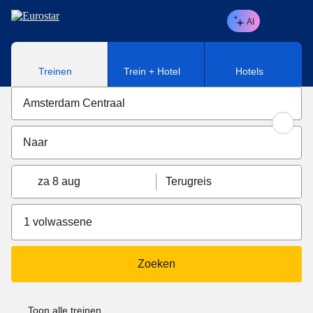
Naar hoofdinhoud
AI
Treinen
Trein + Hotel
Hotels
za 8 aug
Terugreis
1 volwassene
Zoeken
Toon alle treinen