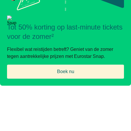
Tot 50% korting op last-minute tickets
voor de zomer²
Flexibel wat reistijden betreft? Geniet van de zomer
tegen aantrekkelijke prijzen met Eurostar Snap.
Boek nu