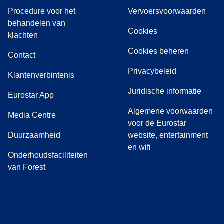
Procedure voor het
Vervoersvoorwaarden
behandelen van
Cookies
(
(
opent in een nieuwe tab
opent een PDF
)
)
klachten
Cookies beheren
Contact
Privacybeleid
Klantenverbintenis
Juridische informatie
Eurostar App
Algemene voorwaarden
(
opent in een nieuwe tab
)
Media Centre
voor de Eurostar
Duurzaamheid
website, entertainment
en wifi
Onderhoudsfaciliteiten
van Forest
(
opent in een nieuwe tab
(
opent in een nieuwe tab
(
)
opent in een nieuwe tab
(
)
opent in een nieuwe tab
(
)
opent in een 
(
)
o