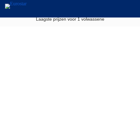
0 bestemmingen
Laagste prijzen voor 1 volwassene
Enkel rechtstreeks